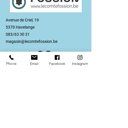
Avenue de Criel, 19
5370 Havelange
083/63 30 31
magasin@lecomtefossion.be
Phone
Email
Facebook
Instagram
Politique de cookies
Mentions légales
Politique de confidentialité
© 2023 Solutio Graphic •
samuel@solutiographic.be
Contactez-nous au
083 63
30 31