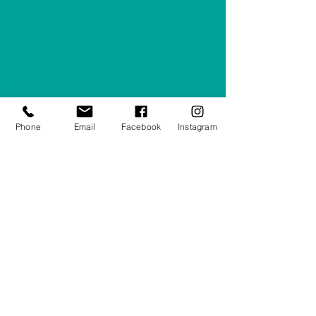
Phone
Email
Facebook
Instagram
Avenue de Criel, 19
5370 Havelange
083/63 30 31
magasin@lecomtefossion.be