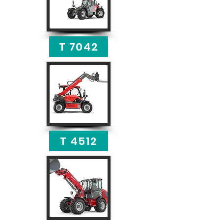
T 7042
T 4512