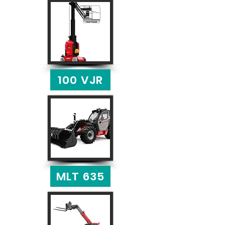
100 VJR
MLT 635